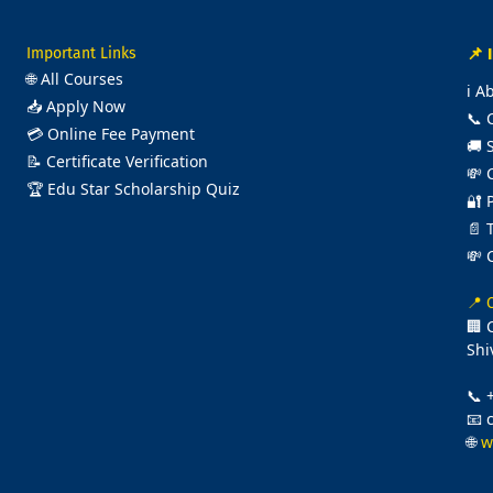
Important Links
📌 
🌐
All Courses
ℹ️
Ab
📥
Apply Now
📞
💳
Online Fee Payment
🚚
📝
Certificate Verification
💸
🏆
Edu Star Scholarship Quiz
🔐
📄
💸
📍 
🏢 
Shi
📞 
📧 
🌐
w