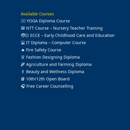
Available Courses
🧘‍♂️
YOGA Diploma Course
🎒
NTT Course – Nursery Teacher Training
🧒🏻
ECCE – Early Childhood Care and Education
💻
IT Diploma – Computer Course
🔥
Fire Safety Course
👗
Fashion Designing Diploma
🌾
Agriculture and Farming Diploma
💄
Beauty and Wellness Diploma
📘
10th/12th Open Board
🎧
Free Career Counselling