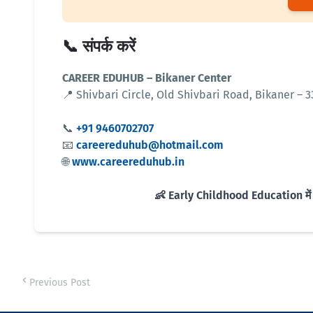
📞 संपर्क करें
CAREER EDUHUB – Bikaner Center
📍 Shivbari Circle, Old Shivbari Road, Bikaner – 
📞
+91 9460702707
📧
careereduhub@hotmail.com
🌐
www.careereduhub.in
👶 Early Childhood Education में 
Previous Post