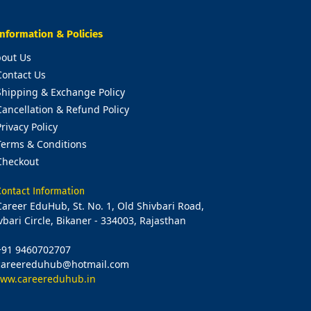
Information & Policies
out Us
Contact Us
Shipping & Exchange Policy
Cancellation & Refund Policy
Privacy Policy
Terms & Conditions
Checkout
Contact Information
Career EduHub, St. No. 1, Old Shivbari Road,
vbari Circle, Bikaner - 334003, Rajasthan
+91 9460702707
careereduhub@hotmail.com
ww.careereduhub.in