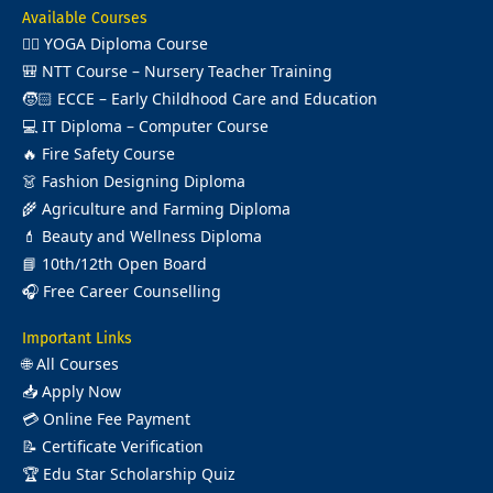
Available Courses
🧘‍♂️
YOGA Diploma Course
🎒
NTT Course – Nursery Teacher Training
🧒🏻
ECCE – Early Childhood Care and Education
💻
IT Diploma – Computer Course
🔥
Fire Safety Course
👗
Fashion Designing Diploma
🌾
Agriculture and Farming Diploma
💄
Beauty and Wellness Diploma
📘
10th/12th Open Board
🎧
Free Career Counselling
Important Links
🌐
All Courses
📥
Apply Now
💳
Online Fee Payment
📝
Certificate Verification
🏆
Edu Star Scholarship Quiz