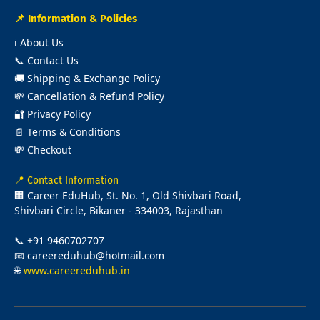
📌 Information & Policies
ℹ️
About Us
📞
Contact Us
🚚
Shipping & Exchange Policy
💸
Cancellation & Refund Policy
🔐
Privacy Policy
📄
Terms & Conditions
💸
Checkout
📍 Contact Information
🏢 Career EduHub, St. No. 1, Old Shivbari Road,
Shivbari Circle, Bikaner - 334003, Rajasthan
📞 +91 9460702707
📧 careereduhub@hotmail.com
🌐
www.careereduhub.in