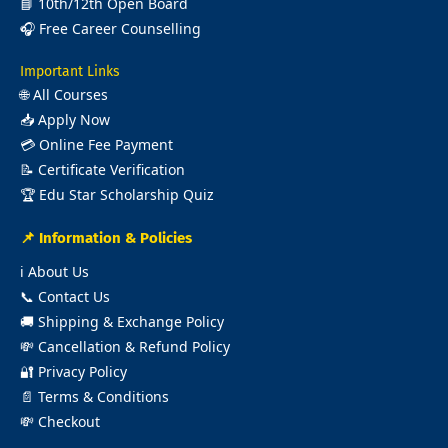
📘
10th/12th Open Board
🎧
Free Career Counselling
Important Links
🌐
All Courses
📥
Apply Now
💳
Online Fee Payment
📝
Certificate Verification
🏆
Edu Star Scholarship Quiz
📌 Information & Policies
ℹ️
About Us
📞
Contact Us
🚚
Shipping & Exchange Policy
💸
Cancellation & Refund Policy
🔐
Privacy Policy
📄
Terms & Conditions
💸
Checkout