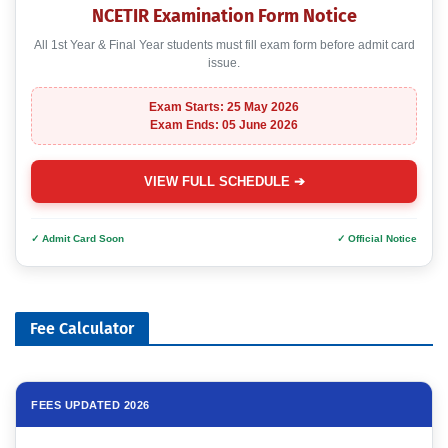
NCETIR Examination Form Notice
All 1st Year & Final Year students must fill exam form before admit card
issue.
Exam Starts: 25 May 2026
Exam Ends: 05 June 2026
VIEW FULL SCHEDULE ➔
✓ Admit Card Soon
✓ Official Notice
Fee Calculator
FEES UPDATED 2026